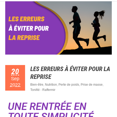
LES ERREURS À ÉVITER POUR LA
20
REPRISE
Sep
2022
Bien-être
,
Nutrition
,
Perte de poids
,
Prise de masse
,
Tonifié - Raffermir
UNE RENTRÉE EN
TOUTE SIMPLICITÉ